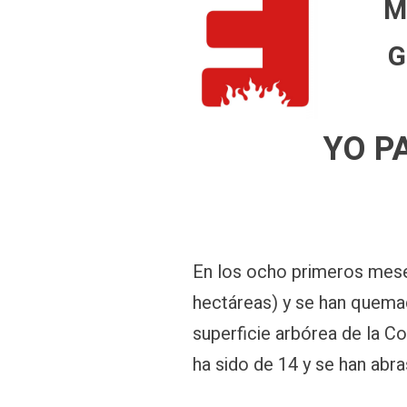
M
G
YO P
En los ocho primeros mese
hectáreas) y se han quemado
superficie arbórea de la C
ha sido de 14 y se han abr