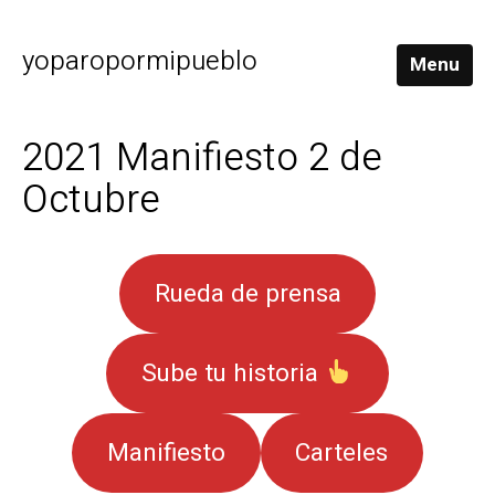
yoparopormipueblo
Menu
2021 Manifiesto 2 de
Octubre
Rueda de prensa
Sube tu historia
Manifiesto
Carteles