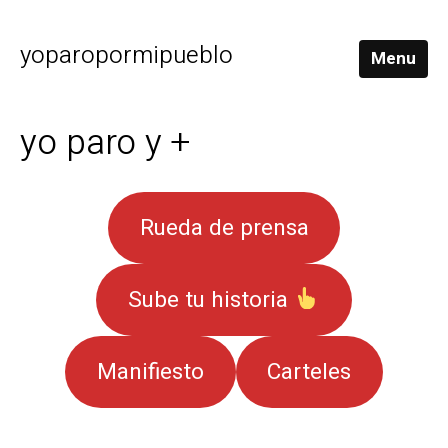
yoparopormipueblo
Menu
yo paro y +
Rueda de prensa
Sube tu historia
Manifiesto
Carteles