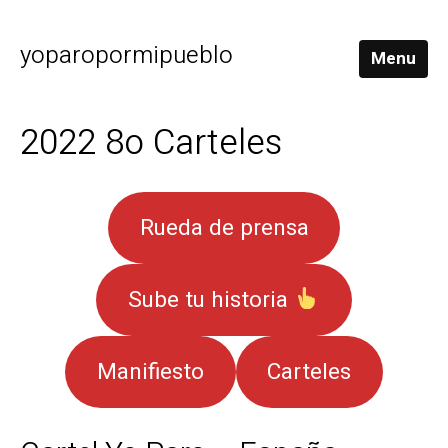
yoparopormipueblo
Menu
2022 8o Carteles
Rueda de prensa
Sube tu historia
Manifiesto
Carteles