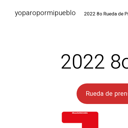
yoparopormipueblo
2022 8o Rueda de P
2022 8o
Rueda de pren