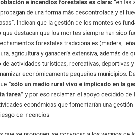
oblación e incendios forestales es clara:
“en las
e propagan de una forma más descontrolada y el fu
asas”. Indican que la gestión de los montes es fund
po que destacan que los montes siempre han sido fu
echamientos forestales tradicionales (madera, leña, 
ltura, agricultura y ganadería extensiva, además de 
o de actividades turísticas, recreativas, deportivas
inamizar económicamente pequeños municipios. Des
que
“sólo un medio rural vivo e implicado en la ge
ta tarea”
y por eso reclaman el apoyo decidido de 
ctividades económicas que fomentarían una gestión e
riesgo de incendios.
os que se proponen, se convocan a los vecinos de 